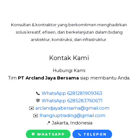
Konsultan & kontraktor yang berkomitmen menghadirkan
solusi kreatif, efisien, dan berkelanjutan dalam bidang
arsitektur, konstruksi, dan infrastruktur.
Kontak Kami
Hubungi Kami
Tim
PT Arcland Jaya Bersama
siap membantu Anda.
📞
WhatsApp 6281281909363
💬
WhatsApp 6285283760671
✉️
arclandjayabersama@gmail.com
✉️
lhangruptrading@gmail.com
📍 Jakarta, Indonesia
💬 WHATSAPP
📞 TELEPON