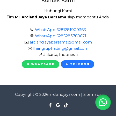
Kontak Kami
Hubungi Kami
Tim
PT Arcland Jaya Bersama
siap membantu Anda.
📞
WhatsApp 6281281909363
💬
WhatsApp 6285283760671
✉️
arclandjayabersama@gmail.com
✉️
lhangruptrading@gmail.com
📍 Jakarta, Indonesia
💬 WHATSAPP
📞 TELEPON
Copyright © 2026 arclandjaya.com | Sitemaps