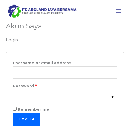
Skip
Required
Required
to
content
Akun Saya
Login
Username or email address
*
Password
*
Remember me
LOG IN